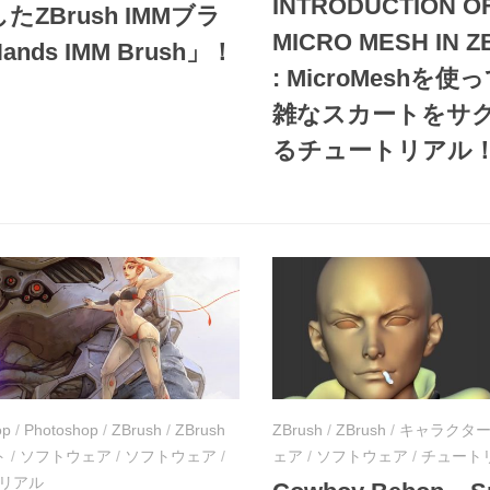
INTRODUCTION O
たZBrush IMMブラ
MICRO MESH IN 
nds IMM Brush」！
: MicroMeshを
雑なスカートをサ
るチュートリアル
op
/
Photoshop
/
ZBrush
/
ZBrush
ZBrush
/
ZBrush
/
キャラクタ
ト
/
ソフトウェア
/
ソフトウェア
/
ェア
/
ソフトウェア
/
チュート
リアル