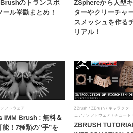
Brushのトランスポ
ZSphereから人型
ツール挙動まとめ！
ターやクリーチャ
スメッシュを作る
リアル！
ソフトウェア
ZBrush
/
ZBrush
/
キャラクタ
ェア
/
ソフトウェア
/
チュート
s IMM Brush : 無料＆
ZBRUSH TUTORIA
可能！7種類の”手”を