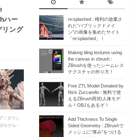
e
ushハー
re:splashed : 権利の放棄さ
れた”パブリックドメイ
デリング
ン”の画像を集めたサイト
「re:splashed」！
Making tiling textures using
the canvas in zbrush :
ZBrushを使ったシームレス
テクスチャの作り方！
Free ZTL Model Donated by
Nick Zuccarello : 無料で使
えるZBrush用3D人体モデ
ル！OBJもあるぞ！
ア
/
ダウン
Add Thickness To Single
3Dモデル・
Sided Geometry : ZBrushで
メッシュに”厚み”をつける