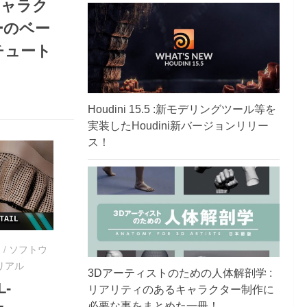
キャラク
ーのベー
チュート
Houdini 15.5 :新モデリングツール等を
実装したHoudini新バージョンリリー
ス！
ー
/
ソフトウ
リアル
3Dアーティストのための人体解剖学 :
L-
リアリティのあるキャラクター制作に
必要な事をまとめた一冊！