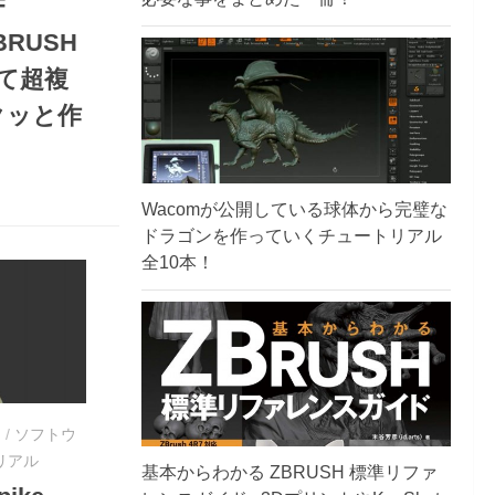
F
ZBRUSH
使って超複
クッと作
！
Wacomが公開している球体から完璧な
ドラゴンを作っていくチュートリアル
全10本！
ー
/
ソフトウ
リアル
基本からわかる ZBRUSH 標準リファ