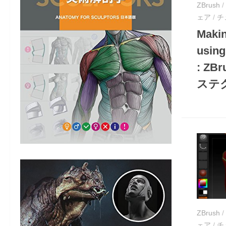
ZBrush
/
ェア
/
チ
Makin
using
: Z
ステ
ZBrush
/
ェア
/
チ