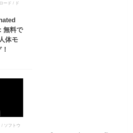
ロード
/
ド
nated
o : 無料で
D人体モ
ぞ！
ア
/
ソフトウ