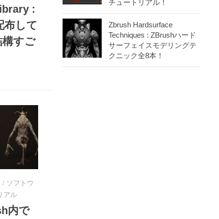
チュートリアル！
ibrary :
で配布して
Zbrush Hardsurface
Techniques : ZBrushハード
結構すご
サーフェイスモデリングテ
クニック全8本！
ー
/
ソフトウ
リアル
ush内で