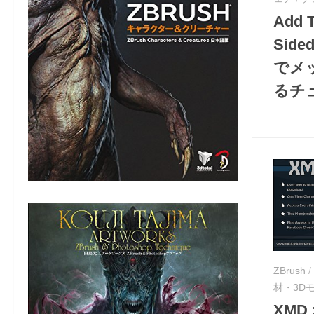
Add T
Sided
でメ
るチ
ZBrush
/
材・3D
XMD 