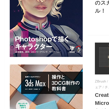
のス
ル！
ZBrush
/
ェア
/
チ
Creat
Micr