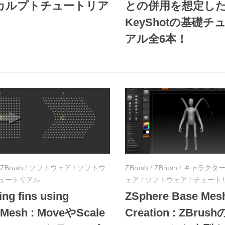
カルプトチュートリア
との併用を想定し
KeyShotの基礎チ
アル全6本！
ZBrush
/
ソフトウェア
/
ソフトウ
ZBrush
/
ZBrush
/
キャラクタ
ュートリアル
ェア
/
ソフトウェア
/
チュート
ing fins using
ZSphere Base Mes
oMesh : MoveやScale
Creation : ZBrush