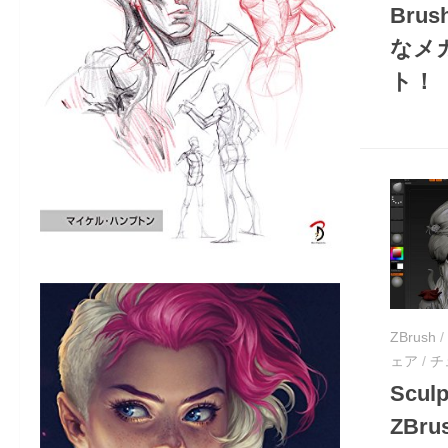
Bru
なメ
ト！
ZBrush
/
ェア
/
チ
Sculp
ZBr