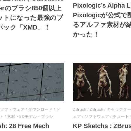
Pixologic’s Alpha L
nterのブラシ850個以上
Pixologicが公式
ットになった最強のブ
るアルファ素材が
パック「XMD」！
かった！
ソフトウェア
/
ダウンロード
/
ド
ZBrush
/
ZBrush
/
キャラクタ
ト
/
素材・3Dモデル・ブラシ
ェア
/
ソフトウェア
/
チュート
h: 28 Free Mech
KP Sketchs : ZBr