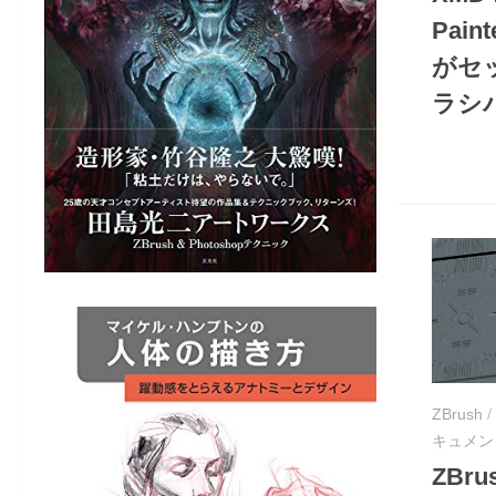
Pai
がセ
ラシ
ZBrush
/
キュメン
ZBrus