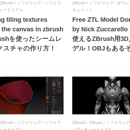
ZBrush
/
ソフトウェア
/
ソフトウ
ZBrush
/
ソフトウェア
/
ダウン
ュートリアル
キュメント
g tiling textures
Free ZTL Model Do
 the canvas in zbrush
by Nick Zuccarell
Brushを使ったシームレ
使えるZBrush用3
クスチャの作り方！
デル！OBJもある
ZBrush
/
ソフトウェア
/
ソフトウ
ZBrush
/
ZBrush
/
ソフトウェ
ュートリアル
ェア
/
チュートリアル