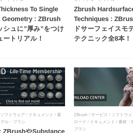
hickness To Single
Zbrush Hardsurfac
 Geometry : ZBrush
Techniques : ZBr
ッシュに”厚み”をつけ
ドサーフェイスモ
ュートリアル！
テクニック全8本！
ソフトウェア
/
ドキュメント
/
素
ZBrush
/
サービス
/
ソフトウェ
モデル・ブラシ
ロード
/
ドキュメント
/
素材・
ブラシ
: ZBrushやSubstance