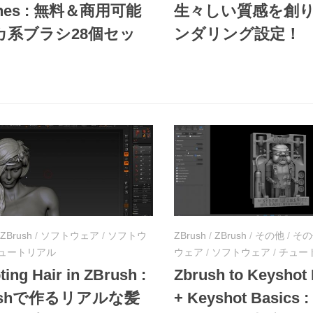
shes : 無料＆商用可能
生々しい質感を創
カ系ブラシ28個セッ
ンダリング設定！
ZBrush
/
ソフトウェア
/
ソフトウ
ZBrush
/
ZBrush
/
その他
/
その
ュートリアル
ウェア
/
ソフトウェア
/
チュー
ting Hair in ZBrush :
Zbrush to Keyshot 
ushで作るリアルな髪
+ Keyshot Basics :