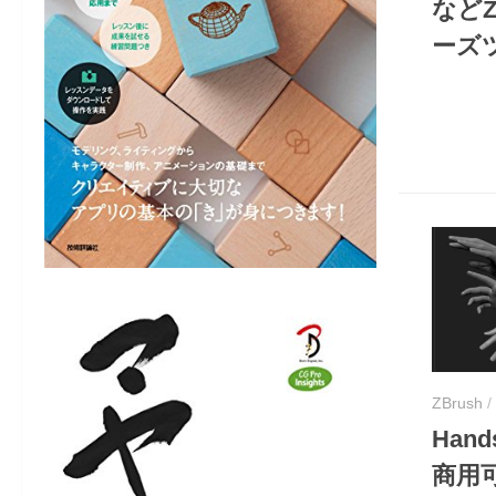
などZ
ーズ
ZBrush
/
Hand
商用