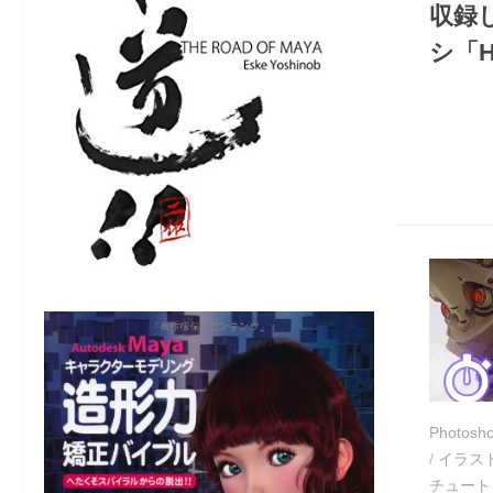
収録し
シ「Ha
Photosh
/
イラス
チュート