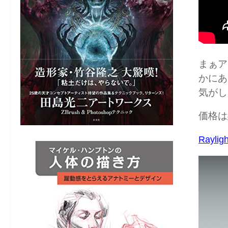
まぁア
かにあ
気がし
価格は
Rayligh