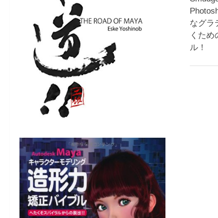
Phot
なグラ
くため
ル！