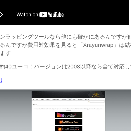
ンラッピングツールなら他にも確かにあるんですが
るんですが費用対効果を見ると「Xrayunwrap」は
ます
約40ユーロ！バージョンは2008以降なら全て対応
t