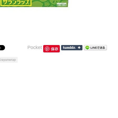
Pocket
保存
Xrayunwrap