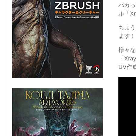
パカっ
ル「Xr
ちょう
ます！
様々な
「Xr
UV作