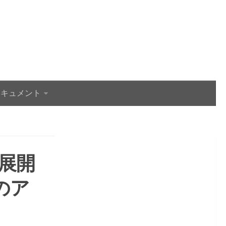
ドキュメント
V展開
のア