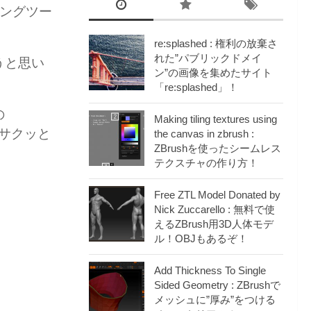
ピングツー
re:splashed : 権利の放棄さ
れた”パブリックドメイ
うと思い
ン”の画像を集めたサイト
「re:splashed」！
の
Making tiling textures using
でサクッと
the canvas in zbrush :
ZBrushを使ったシームレス
テクスチャの作り方！
Free ZTL Model Donated by
Nick Zuccarello : 無料で使
えるZBrush用3D人体モデ
ル！OBJもあるぞ！
Add Thickness To Single
Sided Geometry : ZBrushで
メッシュに”厚み”をつける