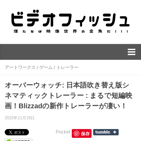
ニュース
アートワークス
/
ゲーム
/
トレーラー
ソフトウェア
オーバーウォッチ: 日本語吹き替え版シ
Maya
ネマティックトレーラー : まるで短編映
3dsMax
画！Blizzadの新作トレーラーが凄い！
Houdini
2015年11月19日
CINEMA 4D
ZBrush
Pocket
保存
MODO