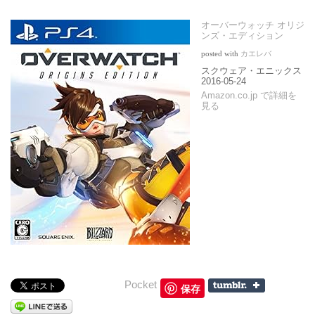
リール
プラグイン・ツール
オーバーウォッチ オリジ
ンズ・エディション
プラグイン
posted with
カエレバ
スクウェア・エニックス
ツール
2016-05-24
Amazon.co.jp で詳細を
スクリプト
見る
メイキング
ドキュメント
本
参考資料
ダウンロード
素材・3Dモデル・ブラシ
サービス
Pocket
保存