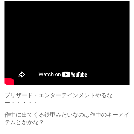
After Effects
Photoshop
その他
イラスト
キャラクター
エフェクト
アートワークス
PV
コマーシャル
ブリザード・エンターテインメントやるな
ミュージックビデオ
ー・・・・・
ゲーム
作中に出てくる鉄甲みたいなのは作中のキーアイ
トレーラー
テムとかかな？
ショートフィルム