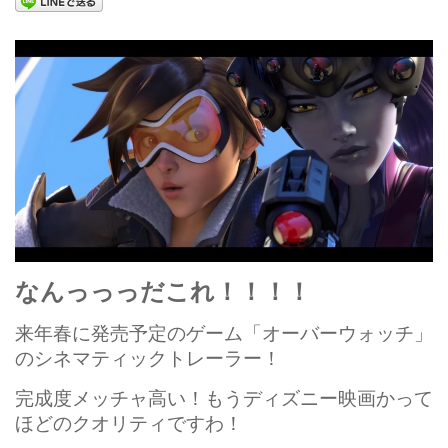
Blender
After Effects
Photoshop
その他
チュートリアル
ソフトウェア
Maya
3dsMax
なんっっっだこれ！！！！
Houdini
来年春に発売予定のゲーム「オーバーウォッチ」
CINEMA 4D
のシネマティックトレーラー！
ZBrush
完成度メッチャ高い！もうディズニー映画かって
MODO
ほどのクオリティですわ！
Blender